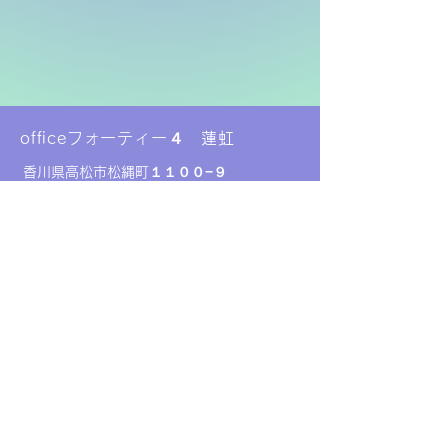
officeフォーティー４ 蓮虹
香川県高松市松縄町１１００−９
リバティベル松縄B101
営業時間 １１時〜１７時（不定休）
EMAIL:
office44.renkou@gmail.com