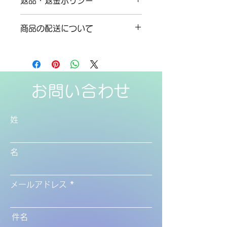
返品・返金ポリシー
ズ、素材、取扱説明に加え、商品の特
徴やおすすめのポイントなどを説明し
返品・返金ポリシーを入力してくださ
ましょう。
商品の配送について
い。顧客が商品に満足しなかった場合
や、不備があった場合に行う手続きの
配送地域、料金、所要時間、梱包な
手順などを説明しましょう。内容を明
ど、商品の配送に関する情報を入力し
確にすることで顧客からの信頼を獲得
てください。配送情報を明確にするこ
し、安心して商品を購入していただけ
とで顧客からの信頼を獲得し、安心し
ます。
お問い合わせ
て商品を購入していただけます。
姓
名
メールアドレス
件名