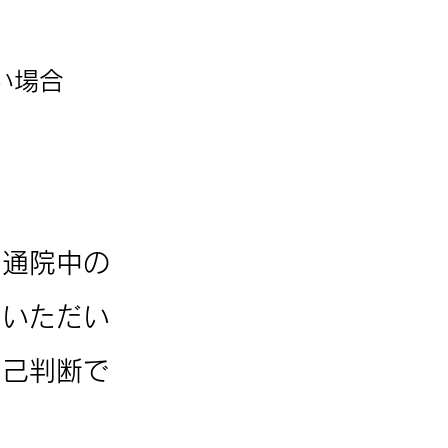
い場合
に通院中の
りいただい
自己判断で