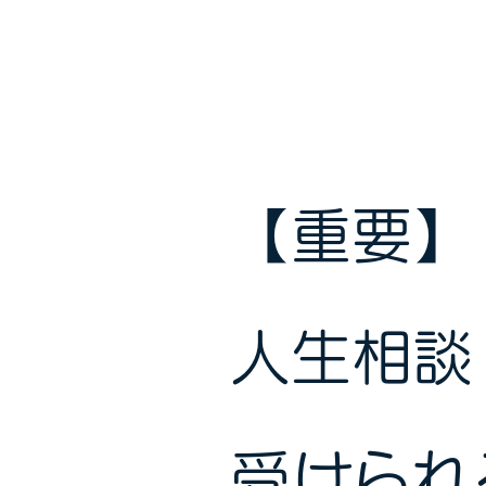
ヒーリングLabo
officeフォーティ４蓮虹
【重要】
人生相談
受けられ