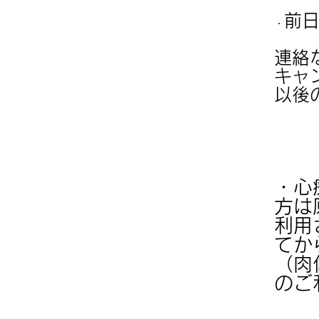
前
・
連絡
キャ
以後
・心
方は
利用
てか
（肉
のご