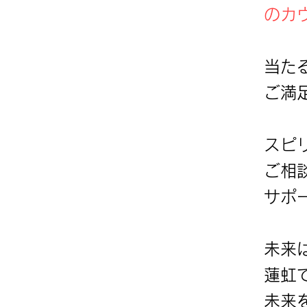
のカ
当た
ご満
スピ
ご相
サポ
未来
蓮虹
未来