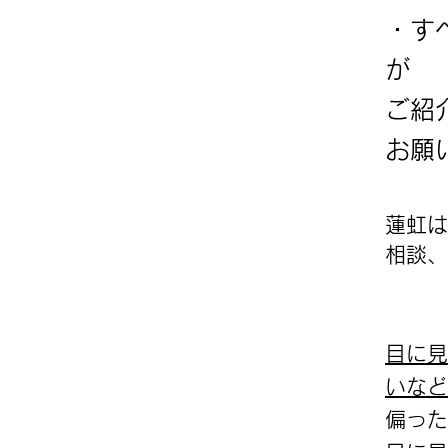
・す
が
ご紹
お願
蓮虹は
相談、
目に見
いなど
偏った