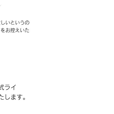
す
欲しいというの
用をお控えいた
式ライ
します。