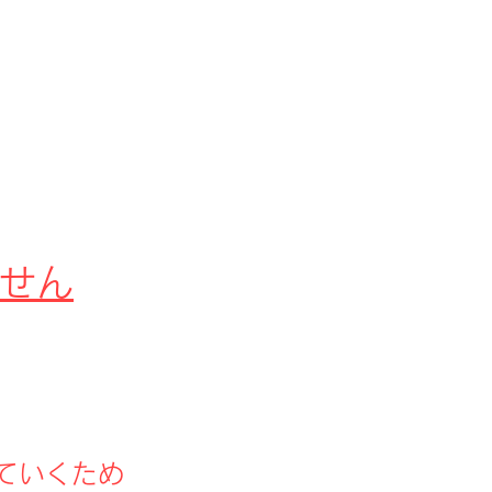
せん
ていくため