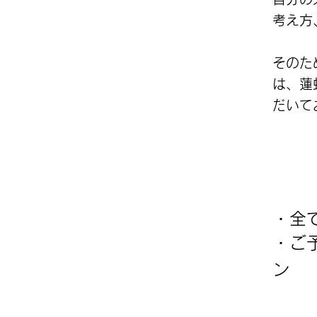
考え方
​その
は、蓮
だいて
・全
​・
ン